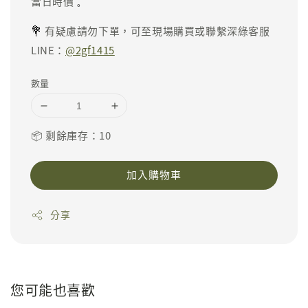
。
當日時價
💐
有疑慮請勿下單，可至現場購買或聯繫深綠客服
LINE：
@2gf1415
數量
📦 剩餘庫存：10
加入購物車
分享
您可能也喜歡