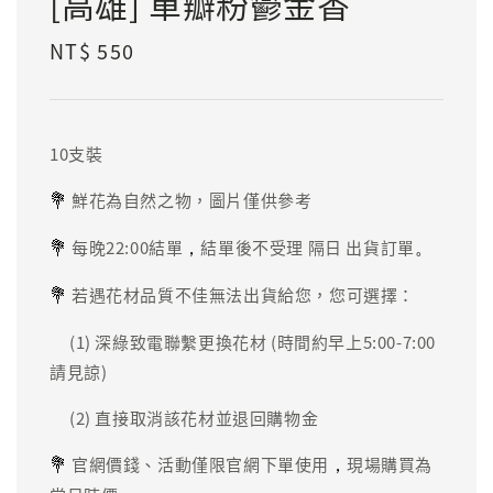
[高雄] 單瓣粉鬱金香
Regular
NT$ 550
price
10支裝
💐
鮮花為自然之物，圖片僅供參考
💐
，
。
每晚22:00結單
結單後不受理 隔日 出貨訂單
💐
若遇花材品質不佳無法出貨給您，您可選擇：
(1) 深綠致電聯繫更換花材 (時間約早上5:00-7:00
請見諒)
(2) 直接取消該花材並退回購物金
💐
，
官網價錢、活動僅限官網下單使用
現場購買為