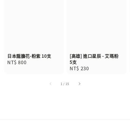
日本龍膽花-粉紫 10支
[高雄] 進口星辰 - 艾瑪粉
Regular
NT$ 800
5支
Regular
NT$ 230
price
price
1
/
15