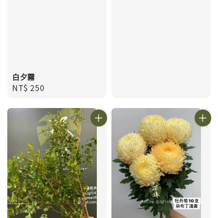
白夕霧
Regular
NT$ 250
price