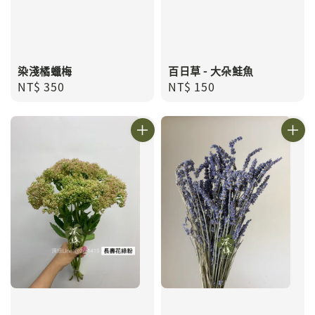
染淺橘蠟梅
百日草 - 大朵鮭魚
Regular
NT$ 350
Regular
NT$ 150
price
price