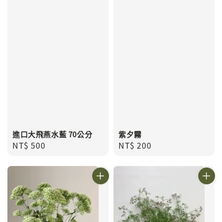
進口大飛燕水藍 70公分
紫夕霧
Regular
NT$ 500
Regular
NT$ 200
price
price