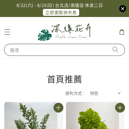
8/22(六) - 8/23(日) 台北店/高雄店 休息二日
立即索取休市表
搜尋
首頁推薦
排列方式 :