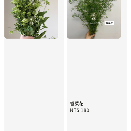
香菜花
Regular
NT$ 180
price