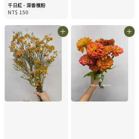
千日紅 - 深香檳粉
Regular
NT$ 150
price