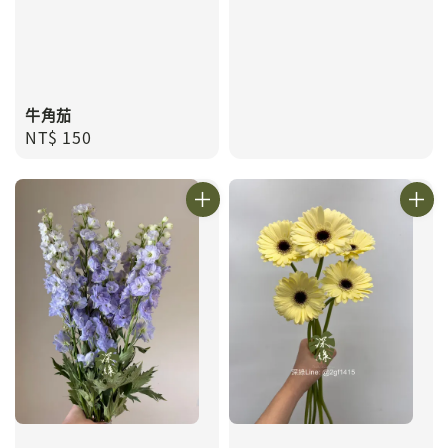
牛角茄
Regular
NT$ 150
price