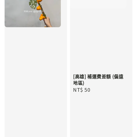
[高雄] 補運費差額 (偏遠
地區)
Regular
NT$ 50
price