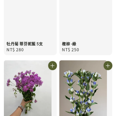
牡丹菊 蒂芬妮藍 5支
檉柳 -綠
Regular
NT$ 280
Regular
NT$ 250
price
price