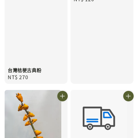
price
台灣桔梗古典粉
Regular
NT$ 270
price