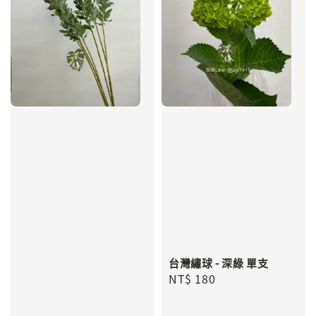
台灣繡球 - 深綠 單支
Regular
NT$ 180
price