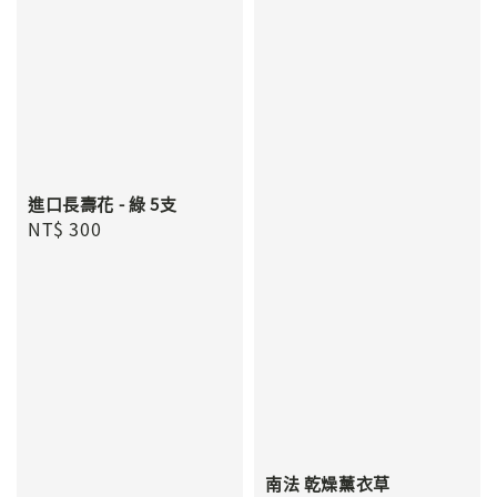
進口長壽花 - 綠 5支
Regular
NT$ 300
price
南法 乾燥薰衣草