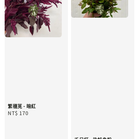
繁穗莧 - 暗紅
Regular
NT$ 170
price