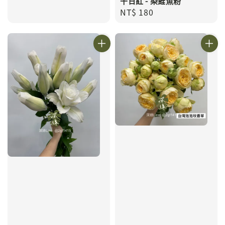
千日紅 - 染鮭魚粉
Regular
NT$ 180
price