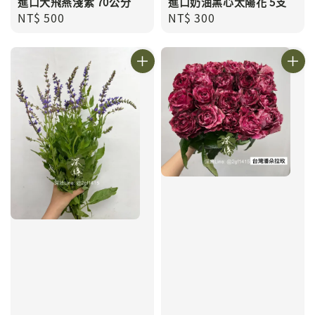
進口大飛燕淺紫 70公分
進口奶油黑心太陽花 5支
Regular
NT$ 500
Regular
NT$ 300
price
price