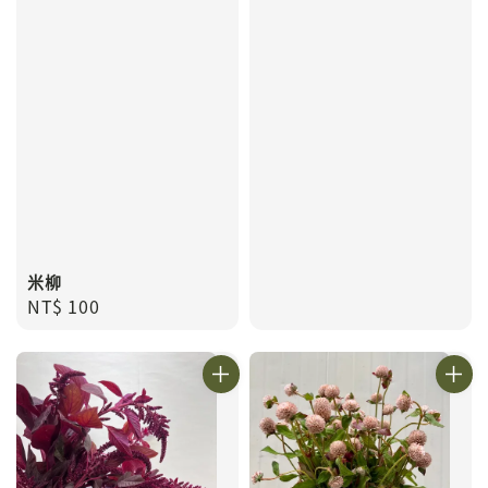
米柳
Regular
NT$ 100
price