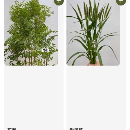
花楸
狗尾草