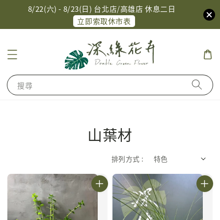
8/22(六) - 8/23(日) 台北店/高雄店 休息二日
立即索取休市表
搜尋
山葉材
排列方式 :