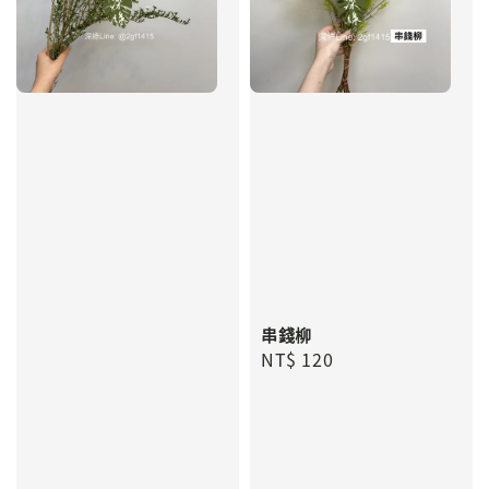
串錢柳
Regular
NT$ 120
price