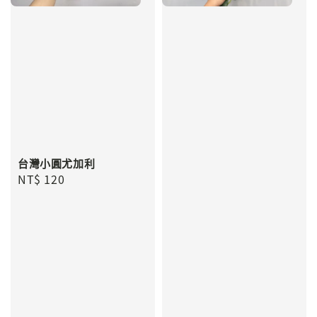
台灣小圓尤加利
Regular
NT$ 120
price