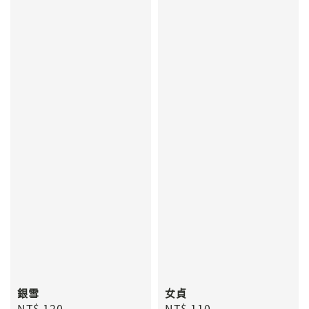
銀雪
女貞
Regular
NT$ 120
Regular
NT$ 110