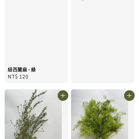
price
紐西蘭麻 - 綠
Regular
NT$ 120
price