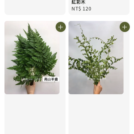
紅彩木
Regular
NT$ 120
price