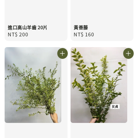
進口高山羊齒 20片
黃善藤
Regular
NT$ 200
Regular
NT$ 160
price
price