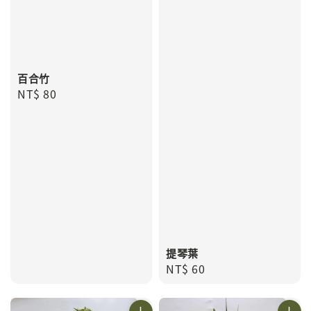
百合竹
Regular
NT$ 80
price
提琴葉
Regular
NT$ 60
price