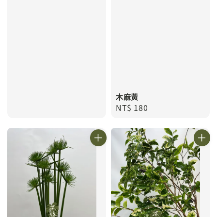
木麻黃
Regular
NT$ 180
price