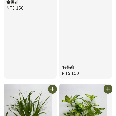
金露花
Regular
NT$ 150
price
毛茉莉
Regular
NT$ 150
price