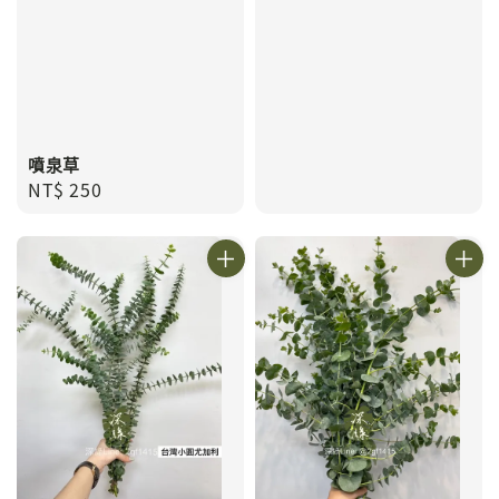
噴泉草
Regular
NT$ 250
price