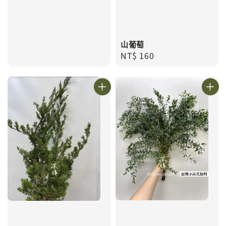
山葡萄
Regular
NT$ 160
price