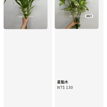
星點木
Regular
NT$ 130
price