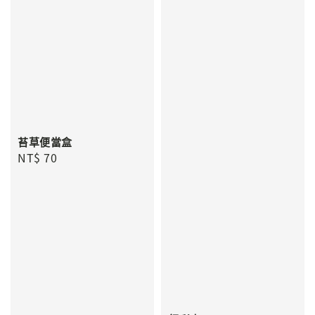
苔草便當盒
Regular
NT$ 70
price