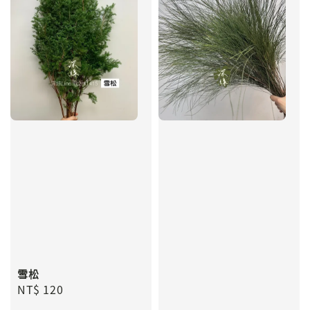
雪松
Regular
NT$ 120
price