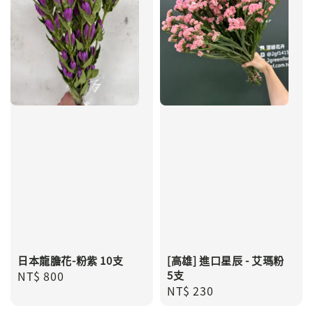
日本龍膽花-粉紫 10支
[高雄] 進口星辰 - 艾瑪粉
Regular
NT$ 800
5支
Regular
NT$ 230
price
price