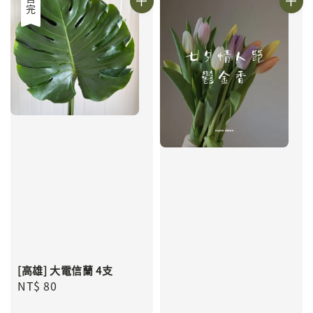
售完
[高雄] 大電信蘭 4支
Regular
NT$ 80
price