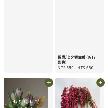
預購/七夕鬱金香 (8/17
到貨)
Regular
NT$ 550
-
NT$ 650
price