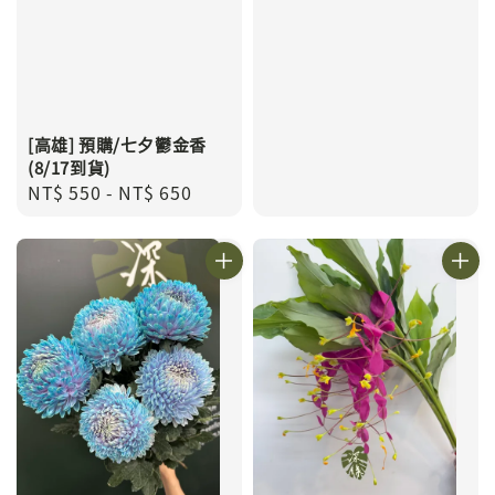
[高雄] 預購/七夕鬱金香
(8/17到貨)
Regular
NT$ 550
-
NT$ 650
price