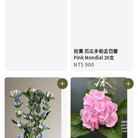
拍賣 厄瓜多粉孟岱爾
Pink Mondial 20支
Regular
NT$ 900
price