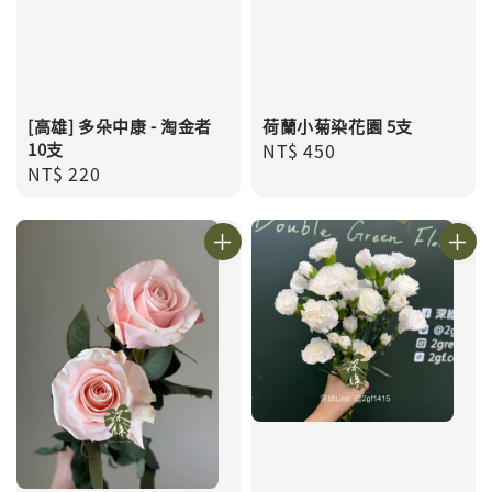
[高雄] 多朵中康 - 淘金者
荷蘭小菊染花園 5支
10支
Regular
NT$ 450
Regular
NT$ 220
price
price