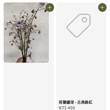
荷蘭繡球 - 古典綠紅
Regular
NT$ 400