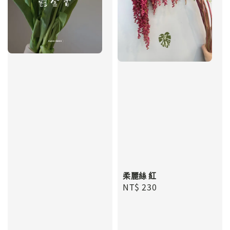
柔麗絲 紅
Regular
NT$ 230
price