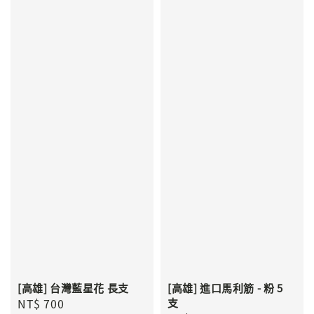
[高雄] 台灣藍星花 長支
[高雄] 進口馬利筋 - 粉 5
Regular
NT$ 700
支