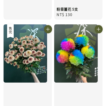
粉垂薑花 5支
Regular
NT$ 130
price
售完