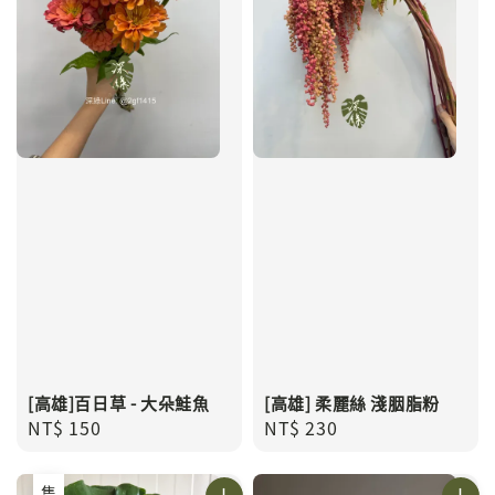
[高雄]百日草 - 大朵鮭魚
[高雄] 柔麗絲 淺胭脂粉
Regular
NT$ 150
Regular
NT$ 230
price
price