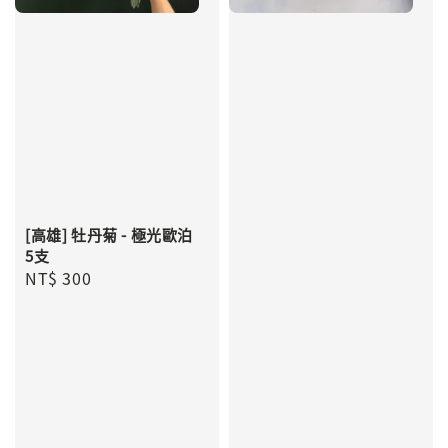
[高雄] 牡丹菊 - 極光歐泊
5支
Regular
NT$ 300
price