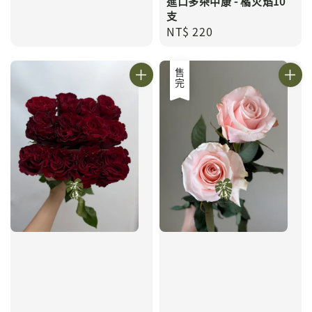
進口多朵中康 - 橘火焰10
支
Regular
NT$ 220
price
售完