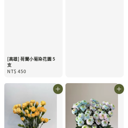
price
[高雄] 荷蘭小菊染花園 5
支
Regular
NT$ 450
price